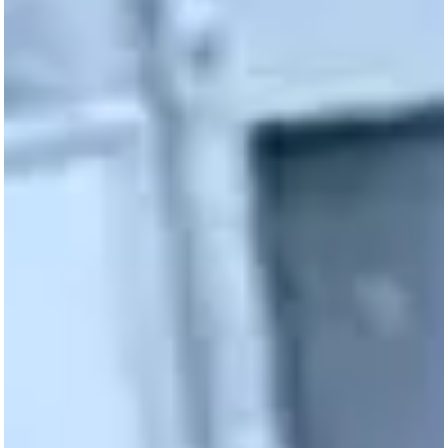
Troca de comando no transporte de Campo Gran
avança no CADE antes de decisão da Prefeitura
Adriane Lopes (PP) confirmou que Cade está analisando a venda do
Consórcio Guaicurus. (Marcos Ermínio, Jornal Midiamax) Processo de
compra pelo Grupo HP passa por análise antitruste em Brasília; prefe
condiciona autorização final a investimentos em frota, segurança e
terminais. A transferência do controle do transporte coletivo de Cam
Grande para o Grupo HP Mobilidade deu mais um passo e agora
depende de aprovação federal. O processo de aquisição do Consórc
Guaicurus e