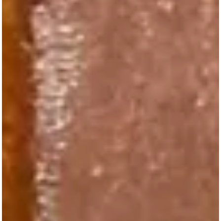
A 5ª Turma do Tribunal Regional Federal da 3ª Região (TRF3) anulou,
por unanimidade, as condenações por lavagem de dinheiro que
pesavam contra o ex-secretário de Obras de Mato Grosso do Sul,
Edson Giroto, sua esposa, Rachel Rosana de Jesus Portela Giroto, e o
empresário Flávio