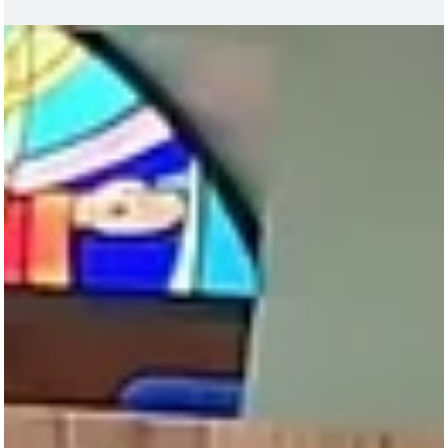
há 13 horas
1 min de leitura
CAPITAL
Câmeras registram momento em que motociclista
fica ferida ao se enroscar em fio solto no bairro S
Francisco
Motociclista se enroscando em fio solto na Rua João Pessoa em Cam
Grande - Imagem: Midiamax Uma diarista de 47 anos sofreu um grav
acidente na manhã do último dia 4 de agosto ao se enroscar em um
cabo de telefonia pendurado na Rua João Pessoa, próximo ao
cruzamento com a Rua José Antônio, no bairro São Francisco, em Ca
Grande. Imagens de câmeras de segurança capturaram o momento d
impacto. A condutora, que trafegava a caminho do trabalho, não
visualizou a fiação baixa