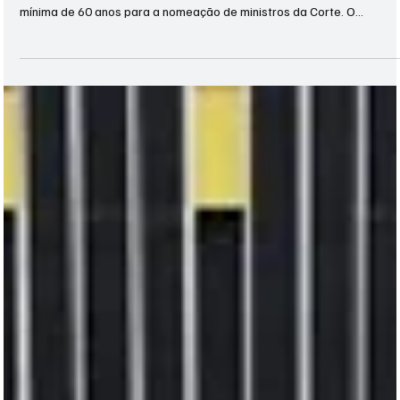
há 1 dia
1 min de leitura
NACIONAL
Zema intensifica críticas ao STF e classifica Poder
Judiciário como 'incendiário'
Romeu Zema - LUIS PEDRUCO/ATO PRESS/ESTADÃO CONTEÚDO Em
entrevista, candidato à Presidência defendeu lista tríplice e idade
mínima de 60 anos para a nomeação de ministros da Corte. O