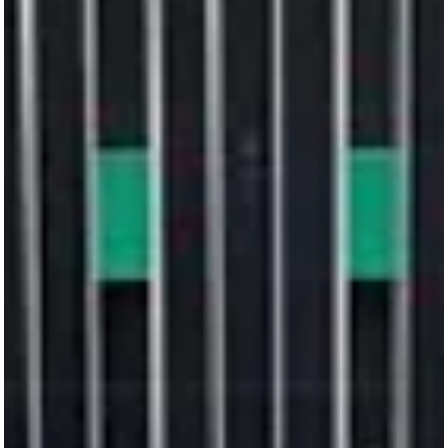
candidato à Presidência da República e ex-governador de Minas
Gerais, Romeu Zema, voltou a fazer duras críticas à atuação do
Supremo Tribunal Federal (STF). Em entrevista concedida à rádio CB
Curitiba nesta sexta-feira (7), Zema declarou que o Judiciário deixou 
cumprir o papel de equilíbrio i