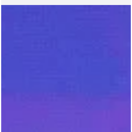
há 1 dia
2 min de leitura
NACIONAL
Zema declara R$ 178,7 milhões ao TSE e registra
alta patrimonial antes de disputa presidencial
Romeu Zema (Novo), governador de Minas Gerais e candidato à
reeleição • Gil Leonardi/Imprensa MG Ao oficializar seu registro de
candidatura à Presidência da República pelo partido Novo, o ex-
governador de Minas Gerais Romeu Zema informou à Justiça Eleitoral
possuir um patrimônio de R$ 178,7 milhões. O montante reflete um
avanço de R$ 49,1 milhões na comparação com a prestação de cont
de 2022, quando o político declarou R$ 129,7 milhões para disputar a
reeleição ao governo