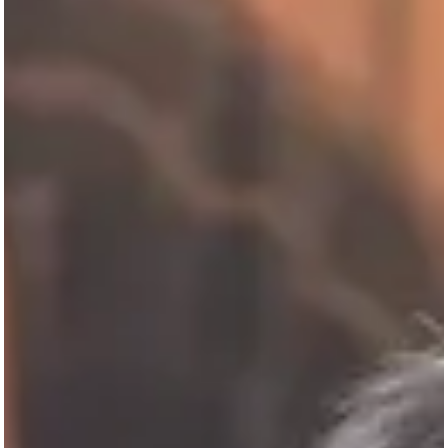
Agência Brasil A defesa do senador Jaques Wagner (PT-BA) solicitou 
adiamento da oitiva marcada para esta sexta-feira (7) na Polícia
Federal (PF). Os advogados do parlamentar alegam que instabilidade
técnicas impediram a consulta ao conteúdo integral do inquérito que
apura supostas irregularidades envolvendo o Banco Master,
sustentando que o senador só prestará esclarecimentos após tomar
conhecimento dos ele