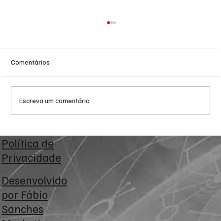
Comentários
Escreva um comentário
Reforma Tributária: empresas iniciam fase
Política de
de testes com exibição de IBS e CBS nas
Privacidade
notas fiscais
Desenvolvido
por
Fábio
Sanches