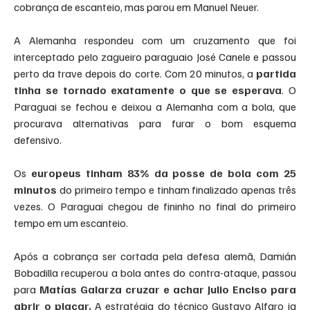
cobrança de escanteio, mas parou em Manuel Neuer.
A Alemanha respondeu com um cruzamento que foi 
interceptado pelo zagueiro paraguaio José Canele e passou 
perto da trave depois do corte. Com 20 minutos, a 
partida 
tinha se tornado exatamente o que se esperava
. O 
Paraguai se fechou e deixou a Alemanha com a bola, que 
procurava alternativas para furar o bom esquema 
defensivo.
Os
 europeus tinham 83% da posse de bola com 25 
minutos
 do primeiro tempo e tinham finalizado apenas três 
vezes. O Paraguai chegou de fininho no final do primeiro 
tempo em um escanteio.
Após a cobrança ser cortada pela defesa alemã, Damián 
Bobadilla recuperou a bola antes do contra-ataque, passou 
para
 Matías Galarza cruzar e achar Julio Enciso para 
abrir o placar.
 A estratégia do técnico Gustavo Alfaro ia 