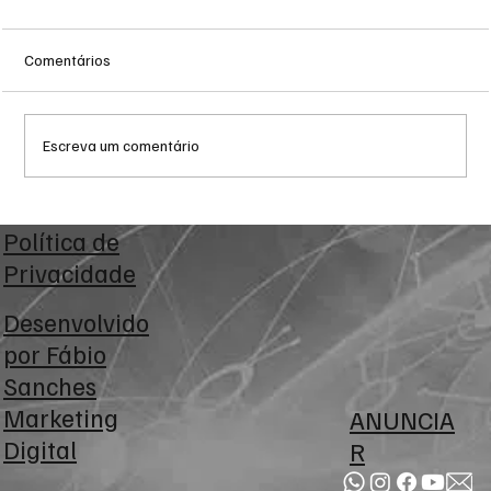
Comentários
Escreva um comentário
Corinthians aproveita falha de Volpi, vence
Política de
o Bragantino por 2 a 0 e sobe na tabela do
Privacidade
Brasileirão
Desenvolvido
por
Fábio
Sanches
Marketing
ANUNCIA
Digital
R