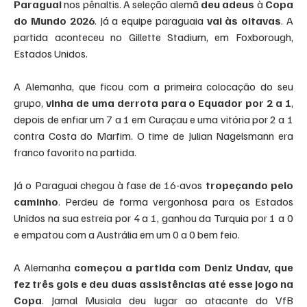
Paraguai 
nos pênaltis. A seleção alemã 
deu adeus
 à 
Copa 
do Mundo 2026
. Já a equipe paraguaia 
vai às oitavas
. A 
partida aconteceu no Gillette Stadium, em Foxborough, 
Estados Unidos.
A Alemanha, que ficou com a primeira colocação do seu 
grupo, 
vinha de uma derrota para o Equador por 2 a 1
, 
depois de enfiar um 7 a 1 em Curaçau e uma vitória por 2 a 1 
contra Costa do Marfim. O time de Julian Nagelsmann era 
franco favorito na partida.
Já o Paraguai chegou à fase de 16-avos
 tropeçando pelo 
caminho
. Perdeu de forma vergonhosa para os Estados 
Unidos na sua estreia por 4 a 1, ganhou da Turquia por 1 a 0 
e empatou com a Austrália em um 0 a 0 bem feio.
A Alemanha
 começou a partida com Deniz Undav, que 
fez três gols e deu duas assistências até esse jogo na 
Copa
. Jamal Musiala deu lugar ao atacante do VfB 