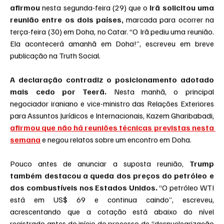
afirmou
 nesta segunda-feira (29) que o 
Irã solicitou uma 
reunião entre os dois países,
 marcada para ocorrer na 
terça-feira (30) em Doha, no Catar. “O Irã pediu uma reunião. 
Ela acontecerá amanhã em Doha!”, escreveu em breve 
publicação na Truth Social.
A declaração contradiz o posicionamento adotado 
mais cedo por Teerã. 
Nesta manhã, o principal 
negociador iraniano e vice-ministro das Relações Exteriores 
para Assuntos Jurídicos e Internacionais, Kazem Gharibabadi, 
afirmou que não há reuniões técnicas previstas nesta 
semana
 e negou relatos sobre um encontro em Doha.
Pouco antes de anunciar a suposta reunião,
 Trump 
também destacou a queda dos preços do petróleo e 
dos combustíveis nos Estados Unidos.
 “O petróleo WTI 
está em US$ 69 e continua caindo”, escreveu, 
acrescentando que a cotação está abaixo do nível 
registrado antes do início do processo de “desnuclearização 