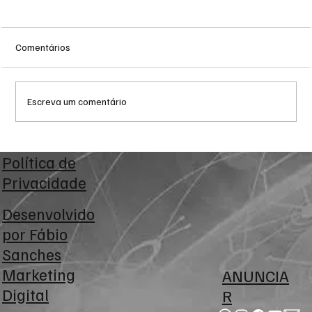
Comentários
Escreva um comentário
Arábia Saudita, Turquia e Paquistão fecham
Política de
aliança estratégica de defesa diante do
Privacidade
aumento das tensões no Oriente Médio
Desenvolvido
por
Fábio
Sanches
Marketing
ANUNCIA
Digital
R