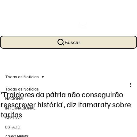
Buscar
Todas as Notícias
Todas as Notícias
‘Traidores da pátria não conseguirão
NACIONAL
reescrever história’, diz Itamaraty sobre
INTERNACIONAL
tarifas
CAPITAL
ESTADO
AGRO NEWS