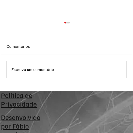
Comentários
Escreva um comentário
Zema declara R$ 178,7 milhões ao TSE e
Política de
registra alta patrimonial antes de disputa
Privacidade
presidencial
Desenvolvido
por
Fábio