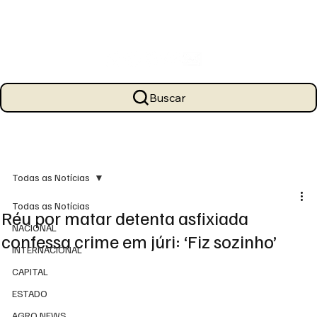
Buscar
Todas as Notícias
Todas as Notícias
Réu por matar detenta asfixiada
NACIONAL
confessa crime em júri: ‘Fiz sozinho’
INTERNACIONAL
CAPITAL
ESTADO
AGRO NEWS