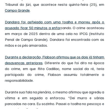
Tribunal do Júri, que acontece nesta quinta-feira (25), em 
Campo Grande
.
Dandara foi asfixiada com uma toalha e morreu após o 
acusado ficar 50 minutos a enfor
cando. O crime aconteceu 
em março de 2025 dentro de uma cela no IPCG (Instituto 
Penal de Campo Grande). Dandara foi encontrada com as 
mãos e os pés amarrados.
Durante a declaração, Flabson afirmou que os dois já tinham 
desavenças anteriores
. Diferente do que foi dito na época 
do crime, em que Rita Cadillac, nome social da ré, teria 
participado do crime, Flabson assumiu totalmente a 
responsabilidade.
Durante sua fala na plenária, o mesmo afirmou que agrediu a 
vítima e em seguida a enforcou. “Dei murro e várias 
pancadas na cara. Eu sozinho. Passei a toalha no pescoço e 