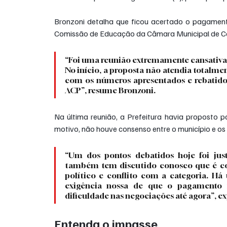
Bronzoni detalha que ficou acertado o pagamento
Comissão de Educação da Câmara Municipal de C
“Foi uma reunião extremamente cansativa 
No início, a proposta não atendia totalme
com os números apresentados e rebatidos
ACP”, resume Bronzoni.
Na última reunião, a Prefeitura havia proposto p
motivo, não houve consenso entre o município e os
“Um dos pontos debatidos hoje foi jus
também tem discutido conosco que é cont
político e conflito com a categoria. H
exigência nossa de que o pagamento nã
dificuldade nas negociações até agora”, ex
Entenda o impasse