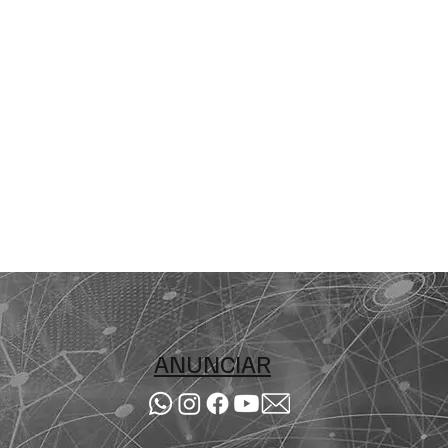
nde
os
ANUNCIAR