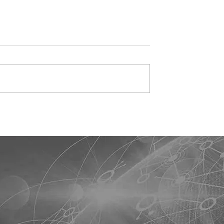
 de Campo Grande
Prefeitura de Campo Gra
mara projeto para
intensifica combate ao
vida de R$ 2,38
trabalho infantil em pont
m previdência
de tráfego