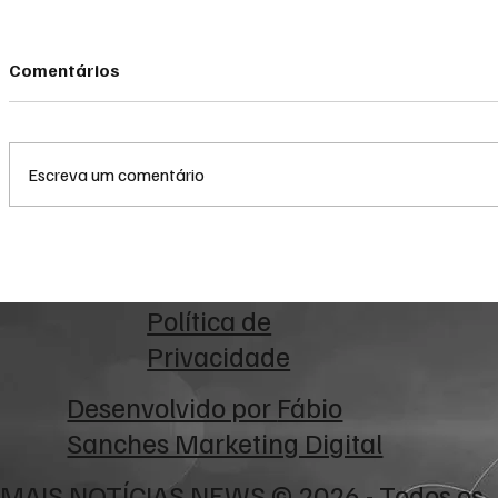
Comentários
Escreva um comentário
Alerta Amber é acionado
Prefeitura
após bebê de 28 dias ser
envia à Câ
sequestrada em Campo
parcelar dí
Grande
bilhões co
Política de
municipal
Privacidade
Desenvolvido por
Fábio
Sanches Marketing Digital
MAIS NOTÍCIAS NEWS © 2026 - Todos os