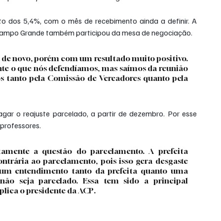
 dos 5,4%, com o mês de recebimento ainda a definir. A 
ampo Grande também participou da mesa de negociação.
de novo, porém com um resultado muito positivo. 
nte o que nós defendíamos, mas saímos da reunião 
 tanto pela Comissão de Vereadores quanto pela 
agar o reajuste parcelado, a partir de dezembro. Por esse 
 professores.
tamente a questão do parcelamento. A prefeita 
rária ao parcelamento, pois isso gera desgaste 
á um entendimento tanto da prefeita quanto uma 
o seja parcelado. Essa tem sido a principal 
plica o presidente da ACP.