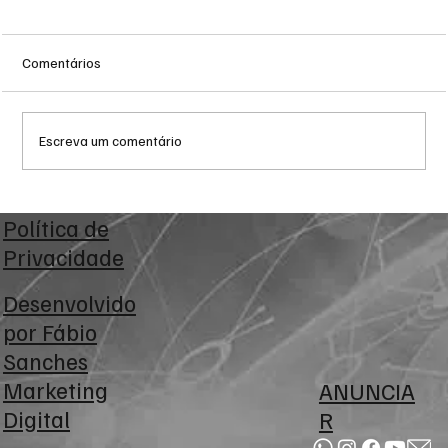
Comentários
Escreva um comentário
Corinthians aproveita falha de Volpi, vence
Política de
o Bragantino por 2 a 0 e sobe na tabela do
Privacidade
Brasileirão
Desenvolvido
por
Fábio
Sanches
Marketing
ANUNCIA
Digital
R