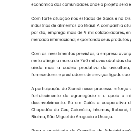
econômico das comunidades onde o projeto será 
Com forte atuação nos estados de Goiás e no Dist
indústrias de alimentos do Brasil. A companhia a
por dia, emprega mais de 9 mil colaboradores, en
mercado internacional, exportando seus produtos 
Com os investimentos previstos, a empresa avanç
meta atingir a marca de 760 mil aves abatidas di
ainda mais a cadeia produtiva da avicultura,
fornecedores e prestadores de serviços ligados ao 
A participação do Sicredi nesse processo reforça 
fortalecimento do agronegócio e o apoio a in
desenvolvimento. Só em Goiás a cooperativa de 
Chapadão do Céu, Goianésia, Inhumas, Itaberaí, I
Rialma, São Miguel do Araguaia e Uruaçu.
Para o presidente do Conselho de Administração 