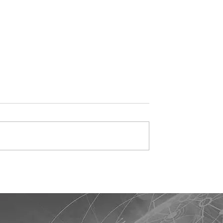
etróleo e
Governo prioriza carne d
a no Oriente
frango para destravar
ssionam cotações
exportações à União
m Chicago
Europeia