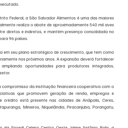
executado.
rito Federal, a São Salvador Alimentos é uma das maiores 
tualmente realiza o abate de aproximadamente 540 mil aves 
tre diretos e indiretos, e mantém presença consolidada no 
para 96 países.
a em seu plano estratégico de crescimento, que tem como 
ariamente nos próximos anos. A expansão deverá fortalecer 
 ampliando oportunidades para produtores integrados, 
setor.
o compromisso da instituição financeira cooperativa com o 
iciativas que promovem geração de renda, empregos e 
crédito está presente nas cidades de Anápolis, Ceres, 
tapuranga, Mineiros, Niquelândia, Piracanjuba, Porangatu, 
da Sicredi Celeiro Centro Oeste, Jaime Antônio Rohr, a 