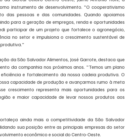
omo instrumento de desenvolvimento. "O cooperativismo 
to das pessoas e das comunidades. Quando apoiamos 
indo para a geração de empregos, renda e oportunidades 
di participar de um projeto que fortalece o agronegócio, 
cia no setor e impulsiona o crescimento sustentável de 
 produtiva."
ação da São Salvador Alimentos, José Garrote, destaca que 
imento da companhia nos próximos anos. "Temos um plano 
ficiência e fortalecimento da nossa cadeia produtiva. O 
 nossa capacidade de produção e avançarmos rumo à meta 
sse crescimento representa mais oportunidades para os 
egião e maior capacidade de levar nossos produtos aos 
ortaleça ainda mais a competitividade da São Salvador 
lidando sua posição entre as principais empresas do setor 
nvolvimento econômico e social do Centro-Oeste.