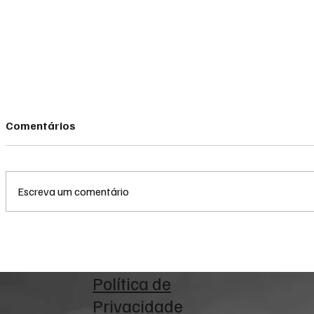
Comentários
Escreva um comentário
Queda do petróleo e clima
Queda do p
nos EUA pressionam
geopolític
cotações do milho em
Médio pre
Chicago e na B3
da soja e
Política de
Privacidade