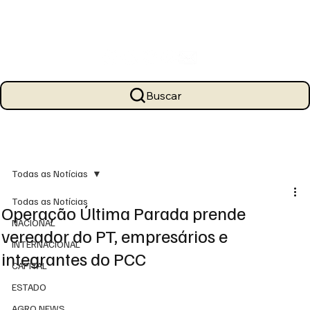
Buscar
Todas as Notícias
Todas as Notícias
Operação Última Parada prende
NACIONAL
vereador do PT, empresários e
INTERNACIONAL
integrantes do PCC
CAPITAL
ESTADO
AGRO NEWS