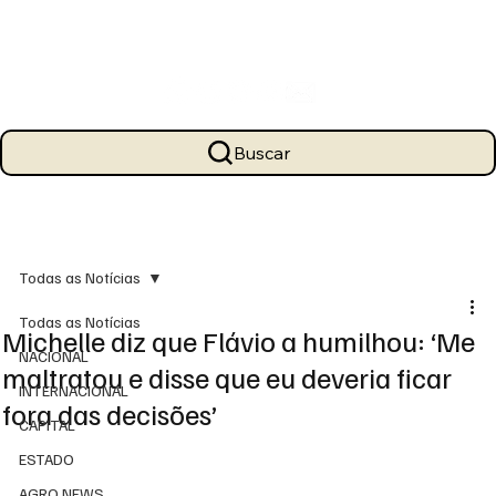
Buscar
Todas as Notícias
Todas as Notícias
Michelle diz que Flávio a humilhou: ‘Me
NACIONAL
maltratou e disse que eu deveria ficar
INTERNACIONAL
fora das decisões’
CAPITAL
ESTADO
AGRO NEWS