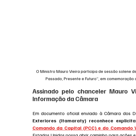
O Ministro Mauro Vieira participa de sessão solene d
Passado, Presente e Futuro”, em comemoração ao
Assinado pelo chanceler Mauro Vi
Informação da Câmara
Em documento oficial enviado à Câmara dos De
Exteriores (Itamaraty) reconhece explici
Comando da Capital (PCC) e do Comando V
Estados Unidos possa abrir caminho para ações extr