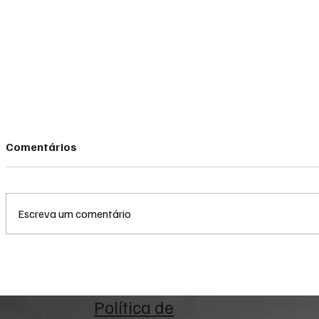
Comentários
Escreva um comentário
Eleições 2026: Entenda a
Reforma Tr
regra dos dois votos para o
empresas i
Senado e evite anulação no
testes com
dia da votação
CBS nas no
Política de