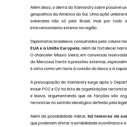
Além disso, o alerta do Itamaraty sobre possível u
geopolítica da América do Sul. Uma ação unilateral
soberania não só pelo Brasil, mas por todo o
intervencionismo externo na região.
Diplomatas brasileiros consultados pela coluna te
EUA e a União Europeia,
 além de fortalecer nar
O chanceler Mauro Vieira, em conversas reservada
do Mercosul frente a pressões externas, especialme
é vista como um teste à coesão do bloco e à capaci
A preocupação do Itamaraty surge após o Departa
incluir PCC e CV na lista de organizações terroris
e lesiva, argumentando que as facções são orga
terroristas no sentido ideológico definido pela legi
Além da possibilidade militar, 
há temores de san
que poderiam afetar a estabilidade econômica e a 