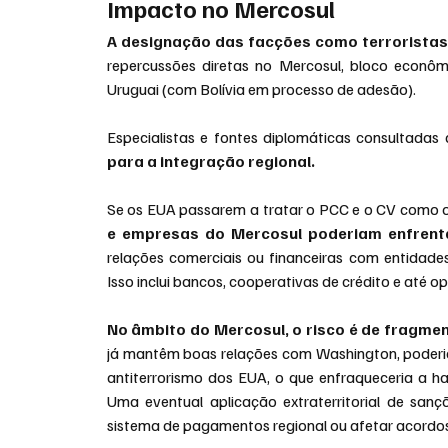
Impacto no Mercosul
A designação das facções como terroristas 
repercussões diretas no Mercosul, bloco econômi
Uruguai (com Bolívia em processo de adesão).
Especialistas e fontes diplomáticas consultada
para a integração regional.
Se os EUA passarem a tratar o PCC e o CV como or
e empresas do Mercosul poderiam enfrent
relações comerciais ou financeiras com entidades 
Isso inclui bancos, cooperativas de crédito e até o
No âmbito do Mercosul, o risco é de fragme
já mantêm boas relações com Washington, poderia
antiterrorismo dos EUA, o que enfraqueceria a h
Uma eventual aplicação extraterritorial de sanç
sistema de pagamentos regional ou afetar acordos