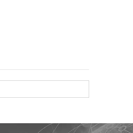
ibutária:
Governo edita MP para
niciam fase de
injetar até R$ 2,75 bilhõe
 exibição de IBS e
em fundos de crédito,
tas fiscais
moradia e pequenos
negócios