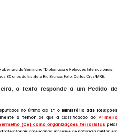
e abertura do Seminário “Diplomacia e Relações Internacionais: 
s 80 anos do Instituto Rio Branco. Foto: Carlos Cruz/MRE.
eira, o texto responde a um Pedido de 
putados no último dia 1º, o 
Ministério das Relações 
tamente o temor
 de que a classificação do 
Primeiro 
ermelho (CV) como organizações terroristas
 pelos 
aterritoriais americanas, inclusive de natureza militar, em 