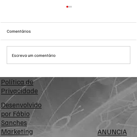
Comentários
Escreva um comentário
Prefeitura de Campo Grande intensifica
Política de
combate ao trabalho infantil em pontos de
Privacidade
tráfego
Desenvolvido
por
Fábio
Sanches
Marketing
ANUNCIA