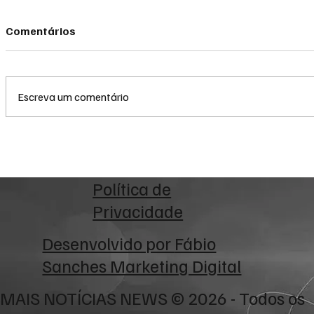
Comentários
Escreva um comentário
Eleições 2026: Entenda a
Reforma Tr
regra dos dois votos para o
empresas i
Senado e evite anulação no
testes com
dia da votação
CBS nas no
Política de
Privacidade
Desenvolvido por
Fábio
Sanches Marketing Digital
MAIS NOTÍCIAS NEWS © 2026 - Todos os