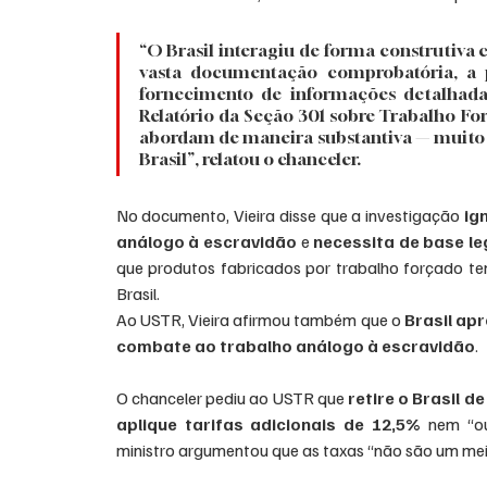
“O Brasil interagiu de forma construtiva 
vasta documentação comprobatória, a p
fornecimento de informações detalhadas
Relatório da Seção 301 sobre Trabalho For
abordam de maneira substantiva — muito 
Brasil”, relatou o chanceler.
No documento, Vieira disse que a investigação 
ig
análogo à escravidão
 e 
necessita de base le
que produtos fabricados por trabalho forçado te
Brasil.
Ao USTR, Vieira afirmou também que o 
Brasil ap
combate ao trabalho análogo à escravidão
.
O chanceler pediu ao USTR que 
retire o Brasil 
aplique tarifas adicionais de 12,5%
 nem “ou
ministro argumentou que as taxas “não são um meio