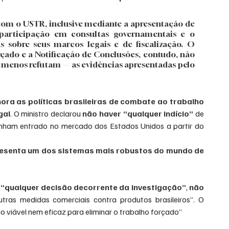
com o USTR, inclusive mediante a apresentação de 
articipação em consultas governamentais e o 
 sobre seus marcos legais e de fiscalização. O 
çado e a Notificação de Conclusões, contudo, não 
menos refutam — as evidências apresentadas pelo 
nora as políticas brasileiras de combate ao trabalho 
gal
. O ministro declarou 
não haver “qualquer indício”
 de 
nham entrado no mercado dos Estados Unidos a partir do 
resenta um dos sistemas mais robustos do mundo de 
de “qualquer decisão decorrente da investigação”
, 
não 
tras medidas comerciais contra produtos brasileiros”. O 
 viável nem eficaz para eliminar o trabalho forçado”