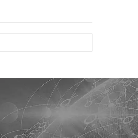
ibutária:
Governo edita MP para
niciam fase de
injetar até R$ 2,75 bilhõe
 exibição de IBS e
em fundos de crédito,
tas fiscais
moradia e pequenos
negócios