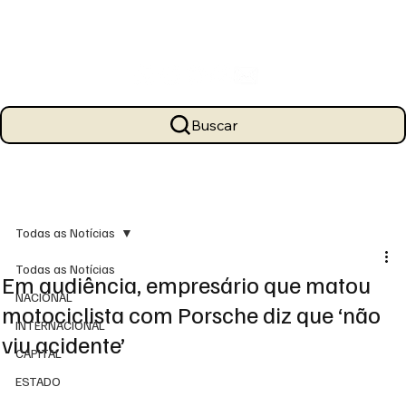
Buscar
Todas as Notícias
Todas as Notícias
Em audiência, empresário que matou
NACIONAL
motociclista com Porsche diz que ‘não
INTERNACIONAL
viu acidente’
CAPITAL
ESTADO