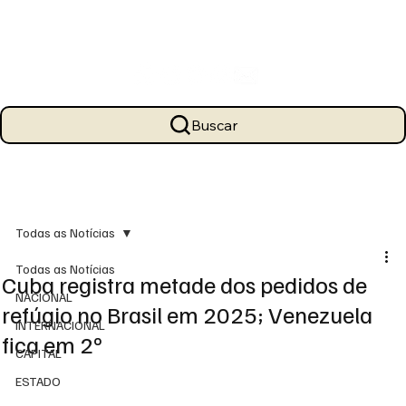
Buscar
Todas as Notícias
Todas as Notícias
Cuba registra metade dos pedidos de
NACIONAL
refúgio no Brasil em 2025; Venezuela
INTERNACIONAL
fica em 2º
CAPITAL
ESTADO