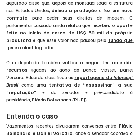
deputado disse que, depois de montada toda a estrutura 
nos Estados Unidos, 
deixou a produção
 e 
fez um novo 
contrato
 para ceder seus direitos de imagem. O 
parlamentar cassado ainda relatou que 
recebeu o aporte 
feito no início de cerca de US$ 50 mil
da própria 
produtora
 e que esse valor não passou pelo 
fundo que 
gere a cinebiografia
.
O ex-deputado também 
voltou a negar ter recebido 
recursos
 ligados ao dono do Banco Master, Daniel 
Vorcaro. Eduardo classificou as 
reportagens do 
Intercept 
Brasil
 como uma 
tentativa de “assassinar” a sua 
“reputação”
 e do senador e pré-candidato à 
presidência, 
Flávio Bolsonaro
 (PL-RJ).
Entenda o caso
Vazamentos recentes divulgaram conversas entre 
Flávio 
Bolsonaro e Daniel Vorcaro
, onde o senador cobrava o 