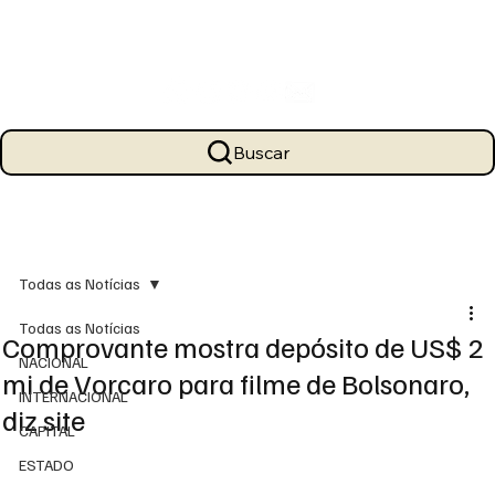
Buscar
Todas as Notícias
Todas as Notícias
Comprovante mostra depósito de US$ 2
NACIONAL
mi de Vorcaro para filme de Bolsonaro,
INTERNACIONAL
diz site
CAPITAL
ESTADO