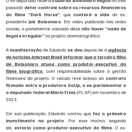
O ex-deputado federal
 Eduardo Bolsonaro
negou
 no mês 
passado 
deter controle sobre os recursos financeiros 
do filme “Dark Horse”
, que 
contará a vida
 do ex-
presidente 
Jair Bolsonaro
. Em vídeo publicado nas redes 
sociais, o parlamentar cassado disse 
não haver “nada de 
ilegal e irregular”
 no projeto cinematográfico.
A 
manifestação
 de Eduardo
 se deu
 depois de a 
agência 
de notícias 
Intercept Brasil
 informar que o terceiro filho 
de Bolsonaro atuou como produtor-executivo do 
filme biográfico
, com responsabilidade sobre a gestão 
financeira do projeto. O veículo teve acesso ao 
contrato 
firmado entre a produtora GoUp, o ex-parlamentar e 
o deputado federal Mario Frias
 (PL-SP) em novembro de 
2023.
Em sua publicação, Eduardo contou que 
fez o primeiro 
investimento no projeto
. Por esse motivo, segundo 
ele, 
estaria como produtor-executivo do filme
. O ex-