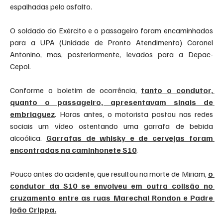
espalhadas pelo asfalto. 
O soldado do Exército e o passageiro foram encaminhados 
para a UPA (Unidade de Pronto Atendimento) Coronel 
Antonino, mas, posteriormente, levados para a Depac-
Cepol. 
Conforme o boletim de ocorrência, 
tanto o condutor, 
quanto o passageiro, apresentavam sinais de 
embriaguez
. Horas antes, o motorista postou nas redes 
sociais um vídeo ostentando uma garrafa de bebida 
alcoólica. 
Garrafas de whisky e de cervejas foram 
encontradas na caminhonete S10
. 
Pouco antes do acidente, que resultou na morte de Miriam, 
o 
condutor da S10 se envolveu em outra colisão no 
cruzamento entre as ruas Marechal Rondon e Padre 
João Crippa.