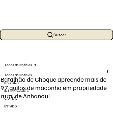
Buscar
Todas as Notícias
Todas as Notícias
Batalhão de Choque apreende mais de
NACIONAL
97 quilos de maconha em propriedade
INTERNACIONAL
rural de Anhanduí
CAPITAL
ESTADO