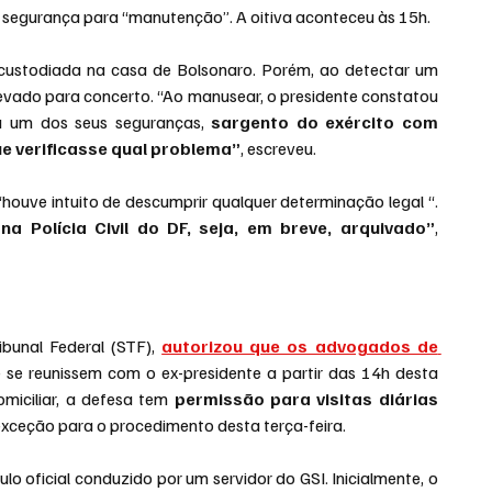
 segurança para “manutenção”. A oitiva aconteceu às 15h.
custodiada na casa de Bolsonaro. Porém, ao detectar um 
levado para concerto. “Ao manusear, o presidente constatou 
 a um dos seus seguranças,
 sargento do exército com 
e verificasse qual problema”
, escreveu.
uve intuito de descumprir qualquer determinação legal “.
a Polícia Civil do DF, seja, em breve, arquivado”
, 
bunal Federal (STF), 
autorizou que os advogados de 
e se reunissem com o ex-presidente a partir das 14h desta 
miciliar, a defesa tem 
permissão para visitas diárias 
xceção para o procedimento desta terça-feira.
 oficial conduzido por um servidor do GSI. Inicialmente, o 