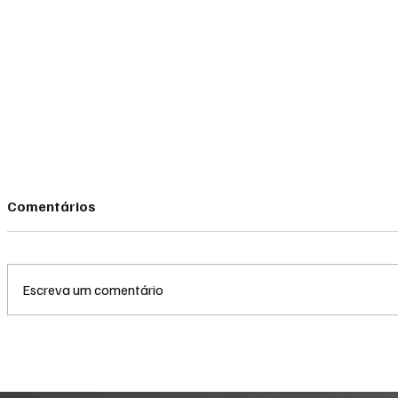
Comentários
Escreva um comentário
Eleições 2026: Entenda a
Reforma Tr
regra dos dois votos para o
empresas i
Senado e evite anulação no
testes com